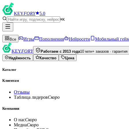
KEY
FORY
5.0
⌘K
Игры
Пополнения
Нейросети
Мобильный гей
Все
KEY
FORY
Работаем с 2013 года
10 млн+ заказов · гарантия
Надёжность
Качество
Цена
Каталог
Клиентам
Отзывы
Таблица лидеров
Скоро
Компания
О нас
Скоро
Медиа
Скоро