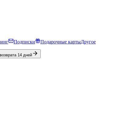
минг
Подписки
Подарочные карты
Другое
 возврата 14 дней