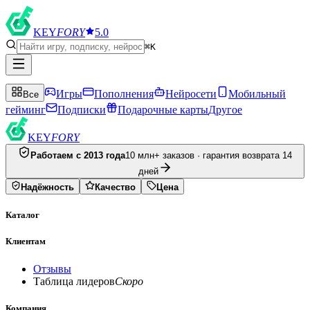
KEY
FORY
5.0
⌘K
Игры
Пополнения
Нейросети
Мобильный
Все
гейминг
Подписки
Подарочные карты
Другое
KEY
FORY
Работаем с 2013 года
10 млн+ заказов · гарантия возврата 14
дней
Надёжность
Качество
Цена
Каталог
Клиентам
Отзывы
Таблица лидеров
Скоро
Компания