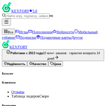
KEY
FORY
5.0
⌘K
Игры
Пополнения
Нейросети
Мобильный
Все
гейминг
Подписки
Подарочные карты
Другое
KEY
FORY
Работаем с 2013 года
10 млн+ заказов · гарантия возврата 14
дней
Надёжность
Качество
Цена
Каталог
Клиентам
Отзывы
Таблица лидеров
Скоро
Компания