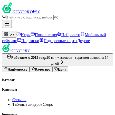
KEY
FORY
5.0
⌘K
Игры
Пополнения
Нейросети
Мобильный
Все
гейминг
Подписки
Подарочные карты
Другое
KEY
FORY
Работаем с 2013 года
10 млн+ заказов · гарантия возврата 14
дней
Надёжность
Качество
Цена
Каталог
Клиентам
Отзывы
Таблица лидеров
Скоро
Компания