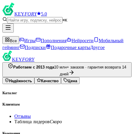
KEY
FORY
5.0
⌘K
Игры
Пополнения
Нейросети
Мобильный
Все
гейминг
Подписки
Подарочные карты
Другое
KEY
FORY
Работаем с 2013 года
10 млн+ заказов · гарантия возврата 14
дней
Надёжность
Качество
Цена
Каталог
Клиентам
Отзывы
Таблица лидеров
Скоро
Компания