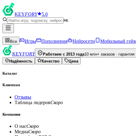
KEY
FORY
5.0
⌘K
Игры
Пополнения
Нейросети
Мобильный гей
Все
KEY
FORY
Работаем с 2013 года
10 млн+ заказов · гарантия
Надёжность
Качество
Цена
Каталог
Клиентам
Отзывы
Таблица лидеров
Скоро
Компания
О нас
Скоро
Медиа
Скоро