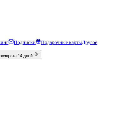
минг
Подписки
Подарочные карты
Другое
 возврата 14 дней