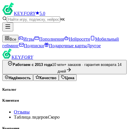
KEY
FORY
5.0
⌘K
Игры
Пополнения
Нейросети
Мобильный
Все
гейминг
Подписки
Подарочные карты
Другое
KEY
FORY
Работаем с 2013 года
10 млн+ заказов · гарантия возврата 14
дней
Надёжность
Качество
Цена
Каталог
Клиентам
Отзывы
Таблица лидеров
Скоро
Компания