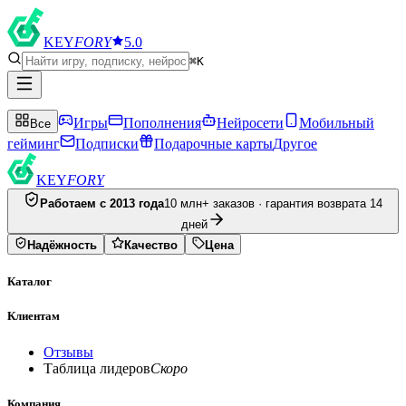
KEY
FORY
5.0
⌘K
Игры
Пополнения
Нейросети
Мобильный
Все
гейминг
Подписки
Подарочные карты
Другое
KEY
FORY
Работаем с 2013 года
10 млн+ заказов · гарантия возврата 14
дней
Надёжность
Качество
Цена
Каталог
Клиентам
Отзывы
Таблица лидеров
Скоро
Компания