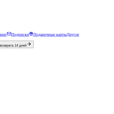
минг
Подписки
Подарочные карты
Другое
 возврата 14 дней