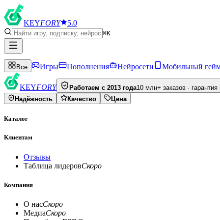
KEY
FORY
5.0
⌘K
Игры
Пополнения
Нейросети
Мобильный гей
Все
KEY
FORY
Работаем с 2013 года
10 млн+ заказов · гарантия
Надёжность
Качество
Цена
Каталог
Клиентам
Отзывы
Таблица лидеров
Скоро
Компания
О нас
Скоро
Медиа
Скоро