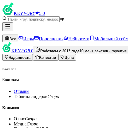
KEY
FORY
5.0
⌘K
Игры
Пополнения
Нейросети
Мобильный гей
Все
KEY
FORY
Работаем с 2013 года
10 млн+ заказов · гарантия
Надёжность
Качество
Цена
Каталог
Клиентам
Отзывы
Таблица лидеров
Скоро
Компания
О нас
Скоро
Медиа
Скоро