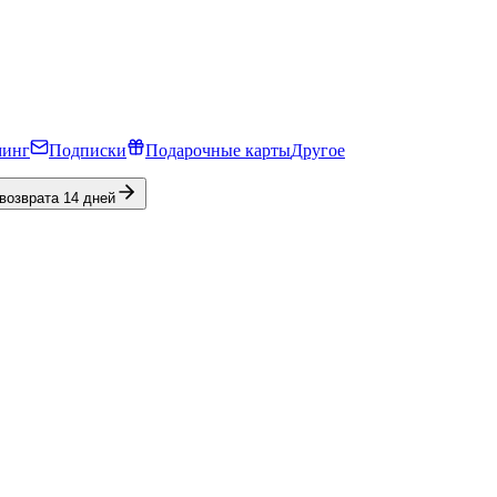
минг
Подписки
Подарочные карты
Другое
 возврата 14 дней