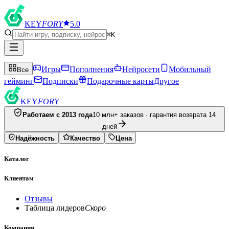
KEY
FORY
5.0
⌘K
Игры
Пополнения
Нейросети
Мобильный
Все
гейминг
Подписки
Подарочные карты
Другое
KEY
FORY
Работаем с 2013 года
10 млн+ заказов · гарантия возврата 14
дней
Надёжность
Качество
Цена
Каталог
Клиентам
Отзывы
Таблица лидеров
Скоро
Компания