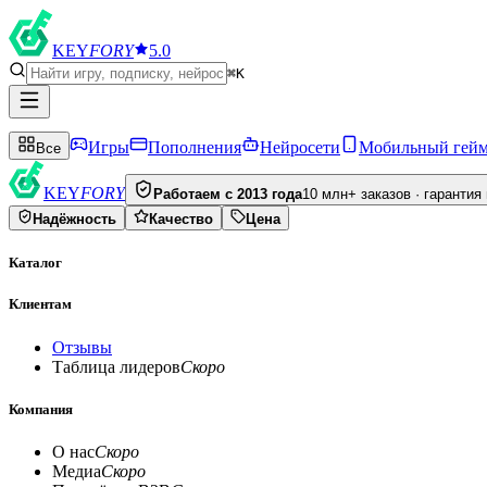
KEY
FORY
5.0
⌘K
Игры
Пополнения
Нейросети
Мобильный гей
Все
KEY
FORY
Работаем с 2013 года
10 млн+ заказов · гарантия
Надёжность
Качество
Цена
Каталог
Клиентам
Отзывы
Таблица лидеров
Скоро
Компания
О нас
Скоро
Медиа
Скоро