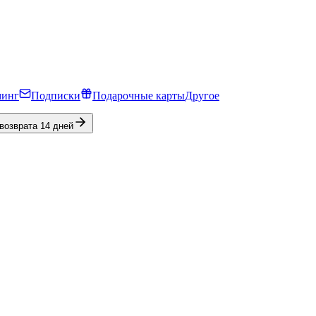
минг
Подписки
Подарочные карты
Другое
 возврата 14 дней