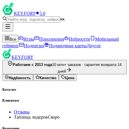
KEY
FORY
5.0
⌘K
Игры
Пополнения
Нейросети
Мобильный
Все
гейминг
Подписки
Подарочные карты
Другое
KEY
FORY
Работаем с 2013 года
10 млн+ заказов · гарантия возврата 14
дней
Надёжность
Качество
Цена
Каталог
Клиентам
Отзывы
Таблица лидеров
Скоро
Компания