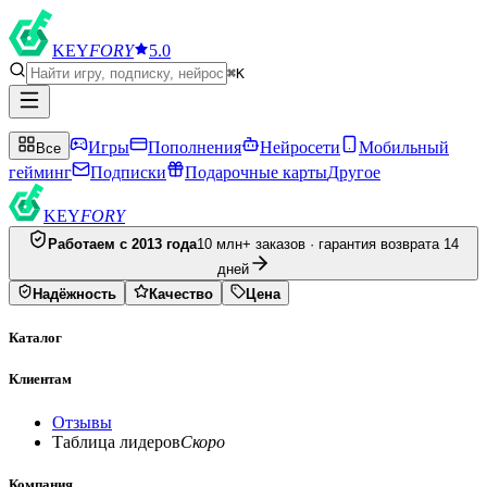
KEY
FORY
5.0
⌘K
Игры
Пополнения
Нейросети
Мобильный
Все
гейминг
Подписки
Подарочные карты
Другое
KEY
FORY
Работаем с 2013 года
10 млн+ заказов · гарантия возврата 14
дней
Надёжность
Качество
Цена
Каталог
Клиентам
Отзывы
Таблица лидеров
Скоро
Компания