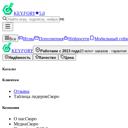
KEY
FORY
5.0
⌘K
Игры
Пополнения
Нейросети
Мобильный гей
Все
KEY
FORY
Работаем с 2013 года
10 млн+ заказов · гарантия
Надёжность
Качество
Цена
Каталог
Клиентам
Отзывы
Таблица лидеров
Скоро
Компания
О нас
Скоро
Медиа
Скоро