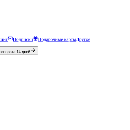
минг
Подписки
Подарочные карты
Другое
 возврата 14 дней