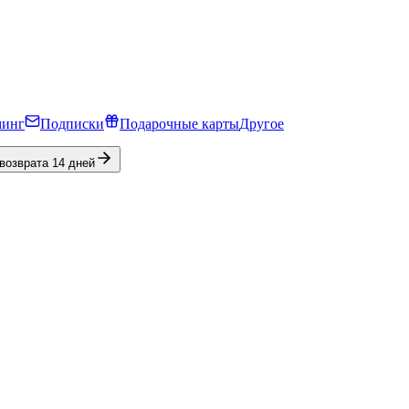
минг
Подписки
Подарочные карты
Другое
 возврата 14 дней