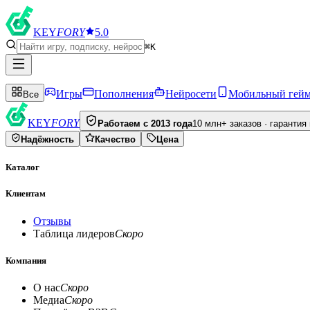
KEY
FORY
5.0
⌘K
Игры
Пополнения
Нейросети
Мобильный гей
Все
KEY
FORY
Работаем с 2013 года
10 млн+ заказов · гарантия
Надёжность
Качество
Цена
Каталог
Клиентам
Отзывы
Таблица лидеров
Скоро
Компания
О нас
Скоро
Медиа
Скоро