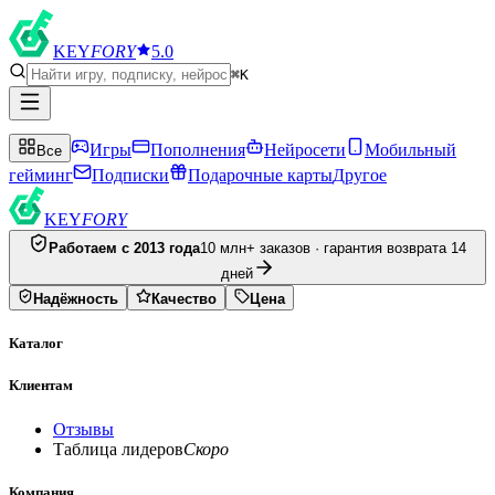
KEY
FORY
5.0
⌘K
Игры
Пополнения
Нейросети
Мобильный
Все
гейминг
Подписки
Подарочные карты
Другое
KEY
FORY
Работаем с 2013 года
10 млн+ заказов · гарантия возврата 14
дней
Надёжность
Качество
Цена
Каталог
Клиентам
Отзывы
Таблица лидеров
Скоро
Компания