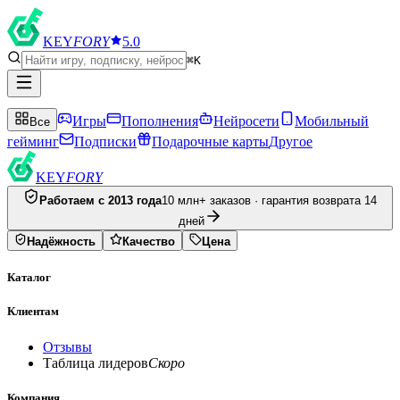
KEY
FORY
5.0
⌘K
Игры
Пополнения
Нейросети
Мобильный
Все
гейминг
Подписки
Подарочные карты
Другое
KEY
FORY
Работаем с 2013 года
10 млн+ заказов · гарантия возврата 14
дней
Надёжность
Качество
Цена
Каталог
Клиентам
Отзывы
Таблица лидеров
Скоро
Компания