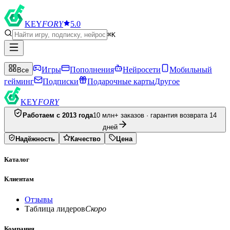
KEY
FORY
5.0
⌘K
Игры
Пополнения
Нейросети
Мобильный
Все
гейминг
Подписки
Подарочные карты
Другое
KEY
FORY
Работаем с 2013 года
10 млн+ заказов · гарантия возврата 14
дней
Надёжность
Качество
Цена
Каталог
Клиентам
Отзывы
Таблица лидеров
Скоро
Компания