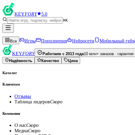
KEY
FORY
5.0
⌘K
Игры
Пополнения
Нейросети
Мобильный гей
Все
KEY
FORY
Работаем с 2013 года
10 млн+ заказов · гарантия
Надёжность
Качество
Цена
Каталог
Клиентам
Отзывы
Таблица лидеров
Скоро
Компания
О нас
Скоро
Медиа
Скоро