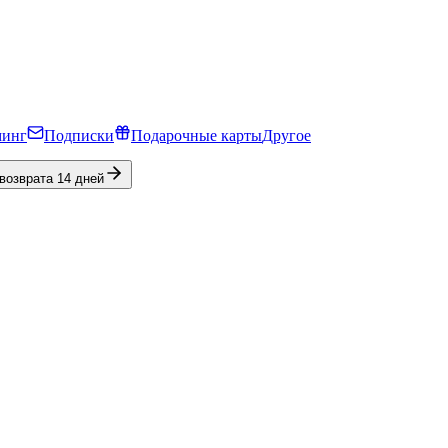
минг
Подписки
Подарочные карты
Другое
 возврата 14 дней