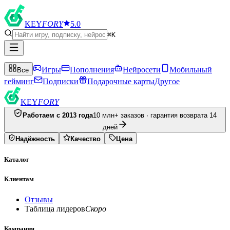
KEY
FORY
5.0
⌘K
Игры
Пополнения
Нейросети
Мобильный
Все
гейминг
Подписки
Подарочные карты
Другое
KEY
FORY
Работаем с 2013 года
10 млн+ заказов · гарантия возврата 14
дней
Надёжность
Качество
Цена
Каталог
Клиентам
Отзывы
Таблица лидеров
Скоро
Компания