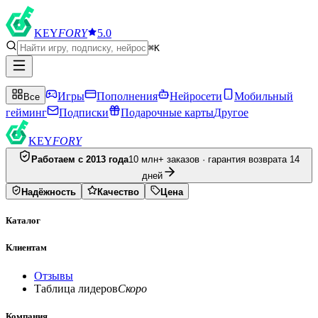
KEY
FORY
5.0
⌘K
Игры
Пополнения
Нейросети
Мобильный
Все
гейминг
Подписки
Подарочные карты
Другое
KEY
FORY
Работаем с 2013 года
10 млн+ заказов · гарантия возврата 14
дней
Надёжность
Качество
Цена
Каталог
Клиентам
Отзывы
Таблица лидеров
Скоро
Компания