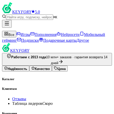
KEY
FORY
5.0
⌘K
Игры
Пополнения
Нейросети
Мобильный
Все
гейминг
Подписки
Подарочные карты
Другое
KEY
FORY
Работаем с 2013 года
10 млн+ заказов · гарантия возврата 14
дней
Надёжность
Качество
Цена
Каталог
Клиентам
Отзывы
Таблица лидеров
Скоро
Компания