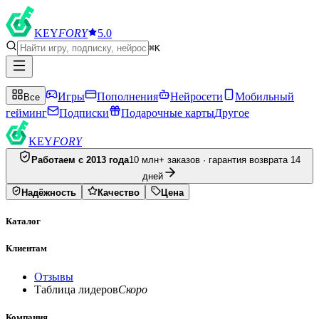
KEY
FORY
5.0
⌘K
Игры
Пополнения
Нейросети
Мобильный
Все
гейминг
Подписки
Подарочные карты
Другое
KEY
FORY
Работаем с 2013 года
10 млн+ заказов · гарантия возврата 14
дней
Надёжность
Качество
Цена
Каталог
Клиентам
Отзывы
Таблица лидеров
Скоро
Компания