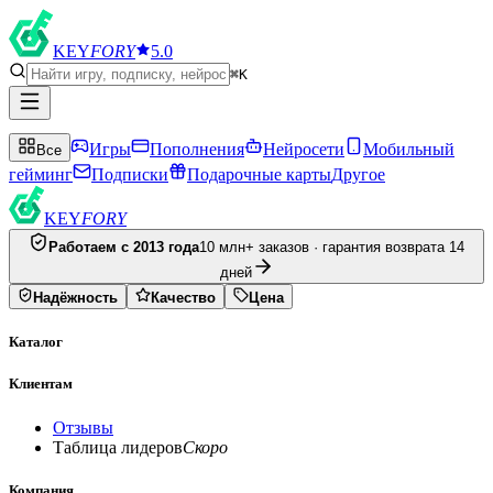
KEY
FORY
5.0
⌘K
Игры
Пополнения
Нейросети
Мобильный
Все
гейминг
Подписки
Подарочные карты
Другое
KEY
FORY
Работаем с 2013 года
10 млн+ заказов · гарантия возврата 14
дней
Надёжность
Качество
Цена
Каталог
Клиентам
Отзывы
Таблица лидеров
Скоро
Компания