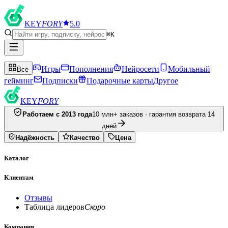
KEY
FORY
5.0
⌘K
Игры
Пополнения
Нейросети
Мобильный
Все
гейминг
Подписки
Подарочные карты
Другое
KEY
FORY
Работаем с 2013 года
10 млн+ заказов · гарантия возврата 14
дней
Надёжность
Качество
Цена
Каталог
Клиентам
Отзывы
Таблица лидеров
Скоро
Компания