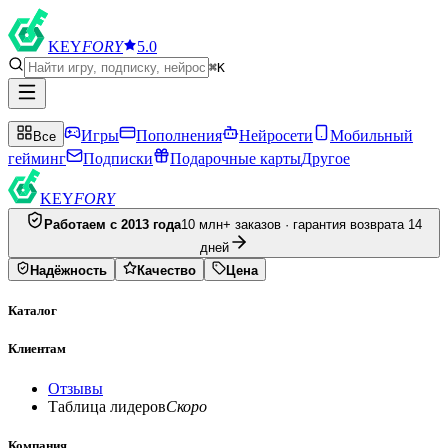
KEY
FORY
5.0
⌘K
Игры
Пополнения
Нейросети
Мобильный
Все
гейминг
Подписки
Подарочные карты
Другое
KEY
FORY
Работаем с 2013 года
10 млн+ заказов · гарантия возврата 14
дней
Надёжность
Качество
Цена
Каталог
Клиентам
Отзывы
Таблица лидеров
Скоро
Компания