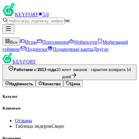
KEY
FORY
5.0
⌘K
Игры
Пополнения
Нейросети
Мобильный
Все
гейминг
Подписки
Подарочные карты
Другое
KEY
FORY
Работаем с 2013 года
10 млн+ заказов · гарантия возврата 14
дней
Надёжность
Качество
Цена
Каталог
Клиентам
Отзывы
Таблица лидеров
Скоро
Компания