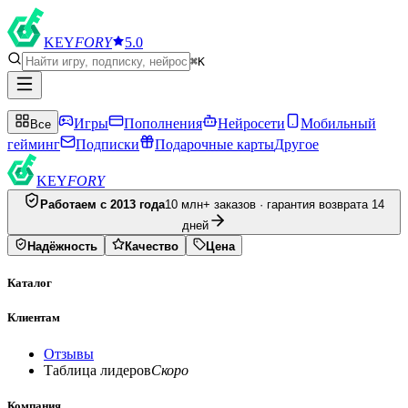
KEY
FORY
5.0
⌘K
Игры
Пополнения
Нейросети
Мобильный
Все
гейминг
Подписки
Подарочные карты
Другое
KEY
FORY
Работаем с 2013 года
10 млн+ заказов · гарантия возврата 14
дней
Надёжность
Качество
Цена
Каталог
Клиентам
Отзывы
Таблица лидеров
Скоро
Компания