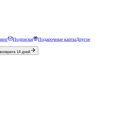
минг
Подписки
Подарочные карты
Другое
 возврата 14 дней