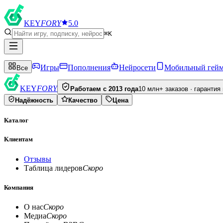
KEY
FORY
5.0
⌘K
Игры
Пополнения
Нейросети
Мобильный гей
Все
KEY
FORY
Работаем с 2013 года
10 млн+ заказов · гарантия
Надёжность
Качество
Цена
Каталог
Клиентам
Отзывы
Таблица лидеров
Скоро
Компания
О нас
Скоро
Медиа
Скоро