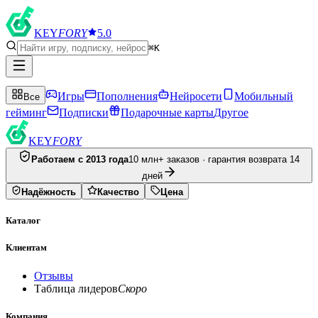
KEY
FORY
5.0
⌘K
Игры
Пополнения
Нейросети
Мобильный
Все
гейминг
Подписки
Подарочные карты
Другое
KEY
FORY
Работаем с 2013 года
10 млн+ заказов · гарантия возврата 14
дней
Надёжность
Качество
Цена
Каталог
Клиентам
Отзывы
Таблица лидеров
Скоро
Компания