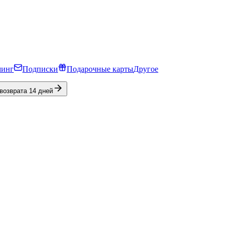
минг
Подписки
Подарочные карты
Другое
 возврата 14 дней