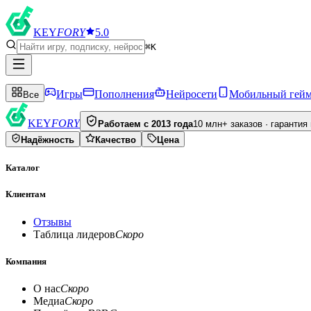
KEY
FORY
5.0
⌘K
Игры
Пополнения
Нейросети
Мобильный гей
Все
KEY
FORY
Работаем с 2013 года
10 млн+ заказов · гарантия
Надёжность
Качество
Цена
Каталог
Клиентам
Отзывы
Таблица лидеров
Скоро
Компания
О нас
Скоро
Медиа
Скоро