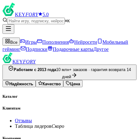
KEY
FORY
5.0
⌘K
Игры
Пополнения
Нейросети
Мобильный
Все
гейминг
Подписки
Подарочные карты
Другое
KEY
FORY
Работаем с 2013 года
10 млн+ заказов · гарантия возврата 14
дней
Надёжность
Качество
Цена
Каталог
Клиентам
Отзывы
Таблица лидеров
Скоро
Компания