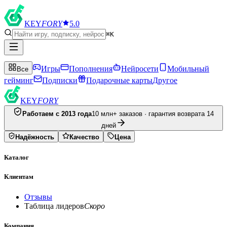
KEY
FORY
5.0
⌘K
Игры
Пополнения
Нейросети
Мобильный
Все
гейминг
Подписки
Подарочные карты
Другое
KEY
FORY
Работаем с 2013 года
10 млн+ заказов · гарантия возврата 14
дней
Надёжность
Качество
Цена
Каталог
Клиентам
Отзывы
Таблица лидеров
Скоро
Компания