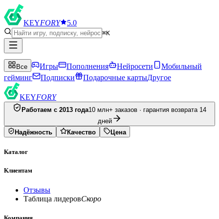
KEY
FORY
5.0
⌘K
Игры
Пополнения
Нейросети
Мобильный
Все
гейминг
Подписки
Подарочные карты
Другое
KEY
FORY
Работаем с 2013 года
10 млн+ заказов · гарантия возврата 14
дней
Надёжность
Качество
Цена
Каталог
Клиентам
Отзывы
Таблица лидеров
Скоро
Компания