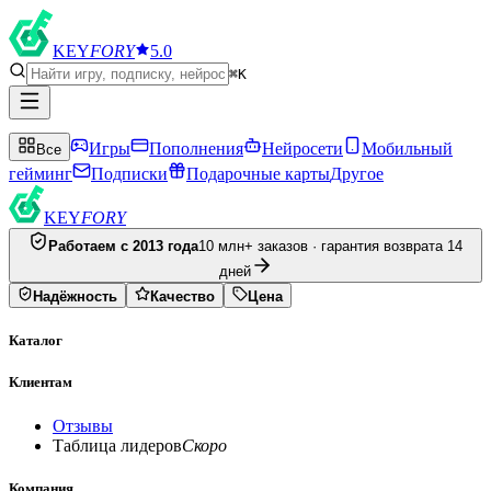
KEY
FORY
5.0
⌘K
Игры
Пополнения
Нейросети
Мобильный
Все
гейминг
Подписки
Подарочные карты
Другое
KEY
FORY
Работаем с 2013 года
10 млн+ заказов · гарантия возврата 14
дней
Надёжность
Качество
Цена
Каталог
Клиентам
Отзывы
Таблица лидеров
Скоро
Компания