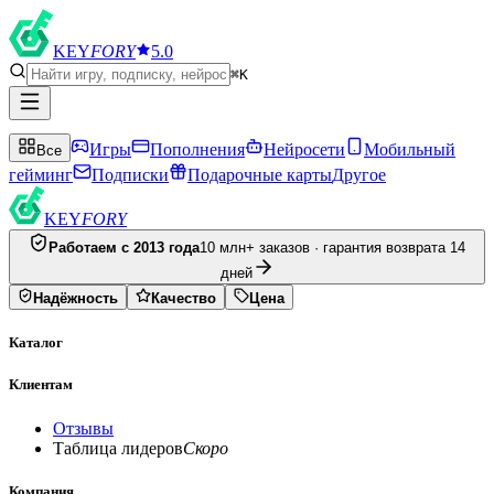
KEY
FORY
5.0
⌘K
Игры
Пополнения
Нейросети
Мобильный
Все
гейминг
Подписки
Подарочные карты
Другое
KEY
FORY
Работаем с 2013 года
10 млн+ заказов · гарантия возврата 14
дней
Надёжность
Качество
Цена
Каталог
Клиентам
Отзывы
Таблица лидеров
Скоро
Компания