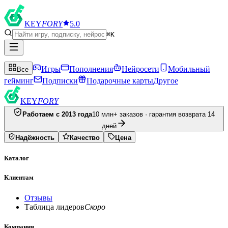
KEY
FORY
5.0
⌘K
Игры
Пополнения
Нейросети
Мобильный
Все
гейминг
Подписки
Подарочные карты
Другое
KEY
FORY
Работаем с 2013 года
10 млн+ заказов · гарантия возврата 14
дней
Надёжность
Качество
Цена
Каталог
Клиентам
Отзывы
Таблица лидеров
Скоро
Компания