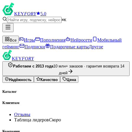
KEY
FORY
5.0
⌘K
Игры
Пополнения
Нейросети
Мобильный
Все
гейминг
Подписки
Подарочные карты
Другое
KEY
FORY
Работаем с 2013 года
10 млн+ заказов · гарантия возврата 14
дней
Надёжность
Качество
Цена
Каталог
Клиентам
Отзывы
Таблица лидеров
Скоро
Компания