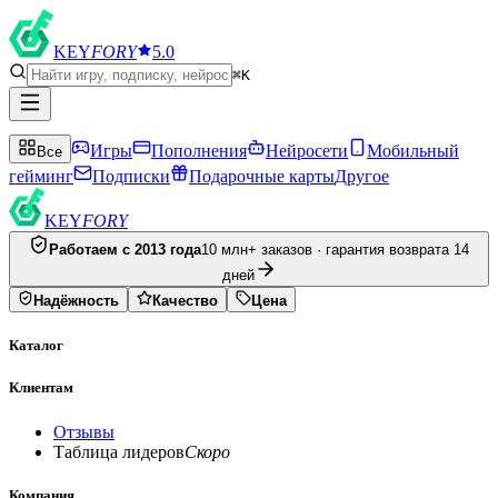
KEY
FORY
5.0
⌘K
Игры
Пополнения
Нейросети
Мобильный
Все
гейминг
Подписки
Подарочные карты
Другое
KEY
FORY
Работаем с 2013 года
10 млн+ заказов · гарантия возврата 14
дней
Надёжность
Качество
Цена
Каталог
Клиентам
Отзывы
Таблица лидеров
Скоро
Компания