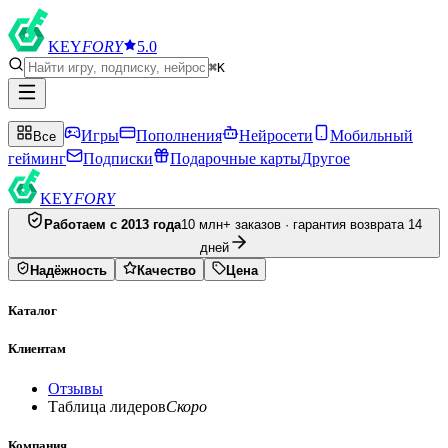
KEY
FORY
5.0
⌘K
Игры
Пополнения
Нейросети
Мобильный
Все
гейминг
Подписки
Подарочные карты
Другое
KEY
FORY
Работаем с 2013 года
10 млн+ заказов · гарантия возврата 14
дней
Надёжность
Качество
Цена
Каталог
Клиентам
Отзывы
Таблица лидеров
Скоро
Компания