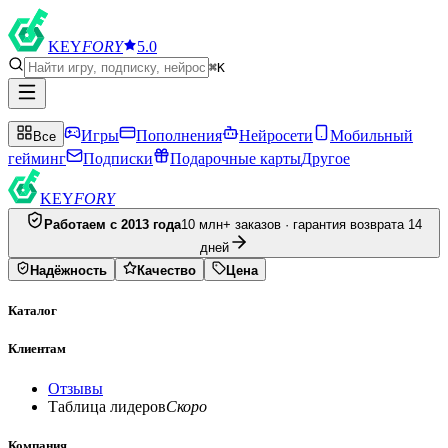
KEY
FORY
5.0
⌘K
Игры
Пополнения
Нейросети
Мобильный
Все
гейминг
Подписки
Подарочные карты
Другое
KEY
FORY
Работаем с 2013 года
10 млн+ заказов · гарантия возврата 14
дней
Надёжность
Качество
Цена
Каталог
Клиентам
Отзывы
Таблица лидеров
Скоро
Компания