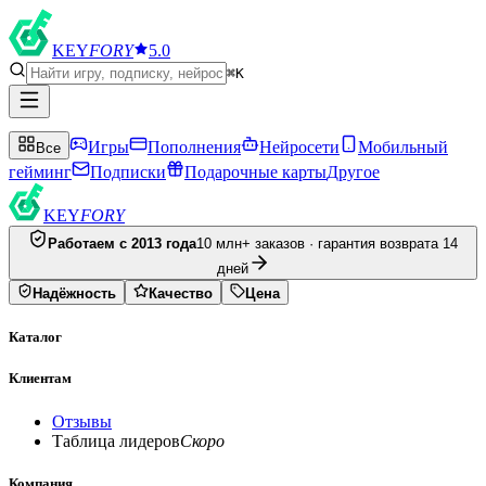
KEY
FORY
5.0
⌘K
Игры
Пополнения
Нейросети
Мобильный
Все
гейминг
Подписки
Подарочные карты
Другое
KEY
FORY
Работаем с 2013 года
10 млн+ заказов · гарантия возврата 14
дней
Надёжность
Качество
Цена
Каталог
Клиентам
Отзывы
Таблица лидеров
Скоро
Компания