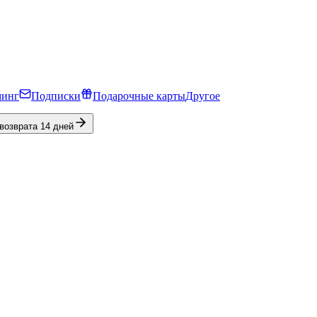
минг
Подписки
Подарочные карты
Другое
 возврата 14 дней