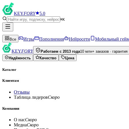
KEY
FORY
5.0
⌘K
Игры
Пополнения
Нейросети
Мобильный гей
Все
KEY
FORY
Работаем с 2013 года
10 млн+ заказов · гарантия
Надёжность
Качество
Цена
Каталог
Клиентам
Отзывы
Таблица лидеров
Скоро
Компания
О нас
Скоро
Медиа
Скоро