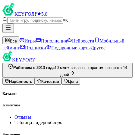
KEY
FORY
5.0
⌘K
Игры
Пополнения
Нейросети
Мобильный
Все
гейминг
Подписки
Подарочные карты
Другое
KEY
FORY
Работаем с 2013 года
10 млн+ заказов · гарантия возврата 14
дней
Надёжность
Качество
Цена
Каталог
Клиентам
Отзывы
Таблица лидеров
Скоро
Компания