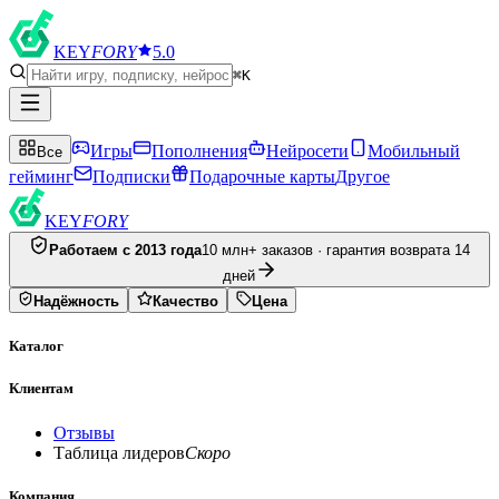
KEY
FORY
5.0
⌘K
Игры
Пополнения
Нейросети
Мобильный
Все
гейминг
Подписки
Подарочные карты
Другое
KEY
FORY
Работаем с 2013 года
10 млн+ заказов · гарантия возврата 14
дней
Надёжность
Качество
Цена
Каталог
Клиентам
Отзывы
Таблица лидеров
Скоро
Компания