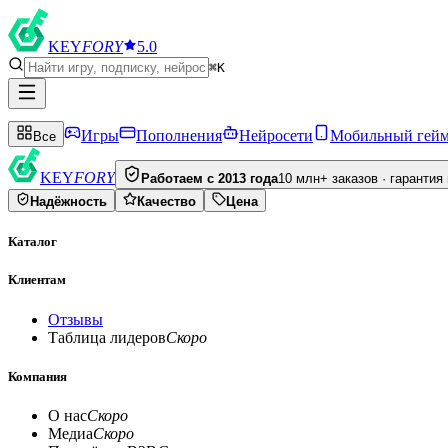
KEY
FORY
5.0
⌘K
Игры
Пополнения
Нейросети
Мобильный гей
Все
KEY
FORY
Работаем с 2013 года
10 млн+ заказов · гарантия
Надёжность
Качество
Цена
Каталог
Клиентам
Отзывы
Таблица лидеров
Скоро
Компания
О нас
Скоро
Медиа
Скоро