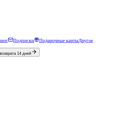
минг
Подписки
Подарочные карты
Другое
 возврата 14 дней