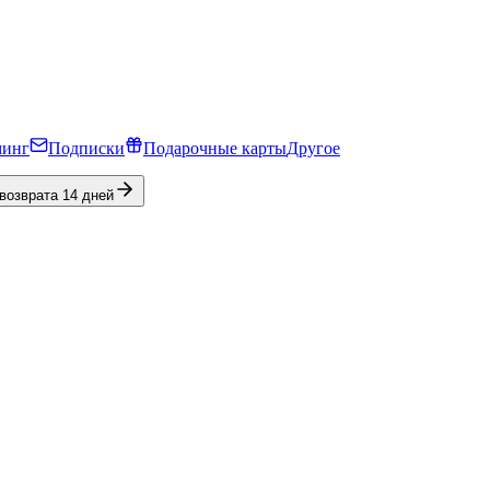
минг
Подписки
Подарочные карты
Другое
 возврата 14 дней