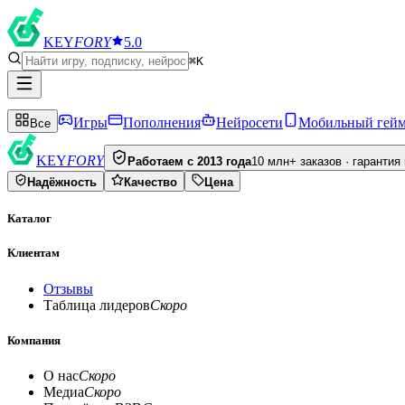
KEY
FORY
5.0
⌘K
Игры
Пополнения
Нейросети
Мобильный гей
Все
KEY
FORY
Работаем с 2013 года
10 млн+ заказов · гарантия
Надёжность
Качество
Цена
Каталог
Клиентам
Отзывы
Таблица лидеров
Скоро
Компания
О нас
Скоро
Медиа
Скоро