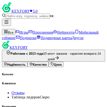
KEY
FORY
5.0
⌘K
Игры
Пополнения
Нейросети
Мобильный
Все
гейминг
Подписки
Подарочные карты
Другое
KEY
FORY
Работаем с 2013 года
10 млн+ заказов · гарантия возврата 14
дней
Надёжность
Качество
Цена
Каталог
Клиентам
Отзывы
Таблица лидеров
Скоро
Компания