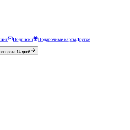
минг
Подписки
Подарочные карты
Другое
 возврата 14 дней