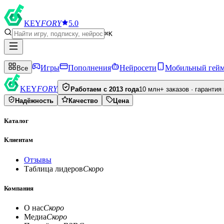
KEY
FORY
5.0
⌘K
Игры
Пополнения
Нейросети
Мобильный гей
Все
KEY
FORY
Работаем с 2013 года
10 млн+ заказов · гарантия
Надёжность
Качество
Цена
Каталог
Клиентам
Отзывы
Таблица лидеров
Скоро
Компания
О нас
Скоро
Медиа
Скоро